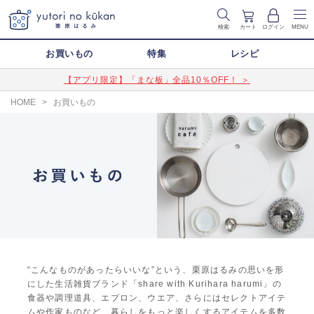
検索
カート
ログイン
MENU
お買いもの
特集
レシピ
【アプリ限定】「まな板」全品10％OFF！ ＞
HOME
>
お買いもの
“こんなものがあったらいいな”という、栗原はるみの思いを形
にした生活雑貨ブランド「share with Kurihara harumi」の
食器や調理道具、エプロン、ウエア、さらにはセレクトアイテ
ムや作家ものなど、暮らしをもっと楽しくするアイテムを多数