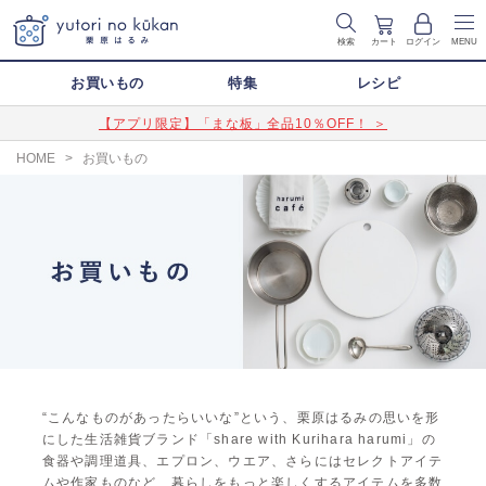
検索
カート
ログイン
MENU
お買いもの
特集
レシピ
【アプリ限定】「まな板」全品10％OFF！ ＞
HOME
>
お買いもの
“こんなものがあったらいいな”という、栗原はるみの思いを形
にした生活雑貨ブランド「share with Kurihara harumi」の
食器や調理道具、エプロン、ウエア、さらにはセレクトアイテ
ムや作家ものなど、暮らしをもっと楽しくするアイテムを多数