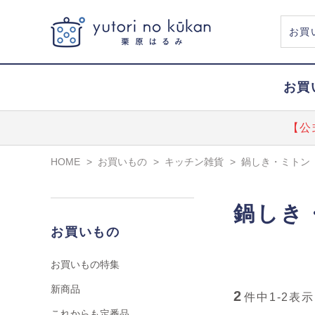
お買
【公
HOME
>
お買いもの
>
キッチン雑貨
>
鍋しき・ミトン
鍋しき
お買いもの
お買いもの特集
新商品
2
件中
1-2
表示
これからも定番品