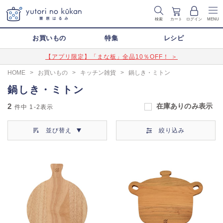
検索
カート
ログイン
MENU
お買いもの
特集
レシピ
【アプリ限定】「まな板」全品10％OFF！ ＞
HOME
>
お買いもの
>
キッチン雑貨
>
鍋しき・ミトン
鍋しき・ミトン
2
在庫ありのみ表示
件中
1-2
表示
並び替え
絞り込み