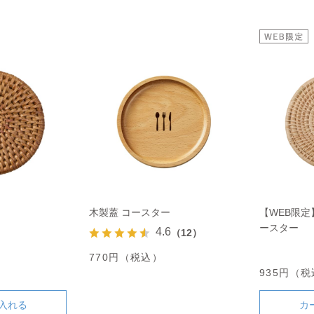
木製蓋 コースター
【WEB限
ースター
4.6
（12）
770円（税込）
935円（
入れる
カ