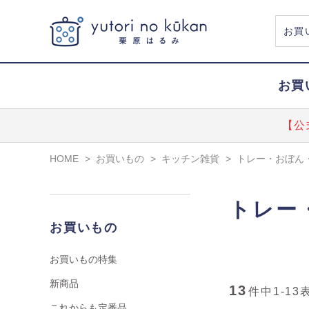
お買
【公
HOME
>
お買いもの
>
キッチン雑貨
>
トレー・おぼん
トレー
お買いもの
お買いもの特集
新商品
13
件中
1-13
これからも定番品