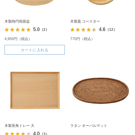
木製楕円両面盆
木製蓋 コースター
5.0
4.6
（2）
（12）
4,950円（税込）
770円（税込）
カートに入れる
木製長角トレー 大
ラタン オーバルマット
4.0
（3）