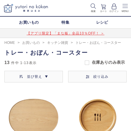
検索
カート
ログイン
MENU
お買いもの
特集
レシピ
【アプリ限定】「まな板」全品10％OFF！ ＞
HOME
>
お買いもの
>
キッチン雑貨
>
トレー・おぼん・コースター
トレー・おぼん・コースター
13
在庫ありのみ表示
件中
1-13
表示
並び替え
絞り込み