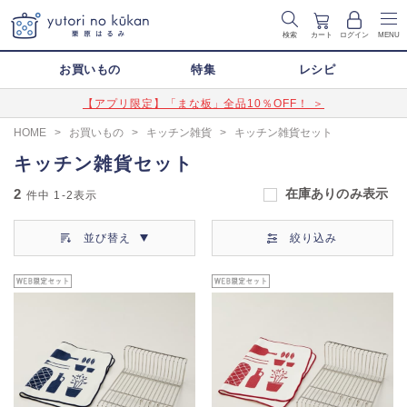
検索
カート
ログイン
MENU
お買いもの
特集
レシピ
【アプリ限定】「まな板」全品10％OFF！ ＞
HOME
>
お買いもの
>
キッチン雑貨
>
キッチン雑貨セット
キッチン雑貨セット
2
在庫ありのみ表示
件中
1-2
表示
並び替え
絞り込み