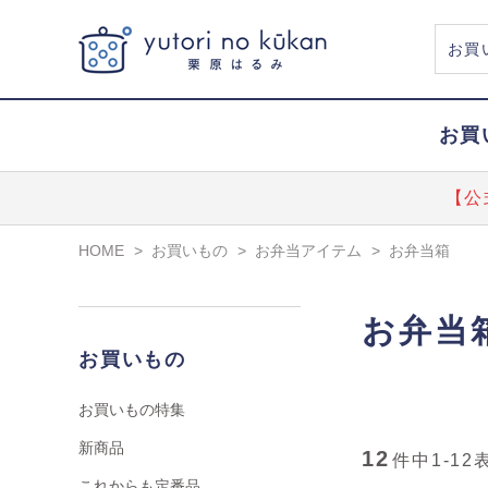
お買
【公
HOME
>
お買いもの
>
お弁当アイテム
>
お弁当箱
お弁当
お買いもの
お買いもの特集
新商品
12
件中
1-12
これからも定番品