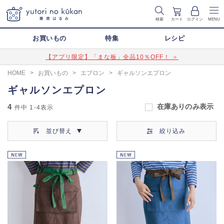
検索
カート
ログイン
MENU
お買いもの
特集
レシピ
【アプリ限定】「まな板」全品10％OFF！ ＞
HOME
>
お買いもの
>
エプロン
>
ギャルソンエプロン
ギャルソンエプロン
4
在庫ありのみ表示
件中
1-4
表示
並び替え
絞り込み