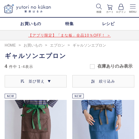
検索
カート
ログイン
MENU
お買いもの
特集
レシピ
【アプリ限定】「まな板」全品10％OFF！ ＞
HOME
>
お買いもの
>
エプロン
>
ギャルソンエプロン
ギャルソンエプロン
4
在庫ありのみ表示
件中
1-4
表示
並び替え
絞り込み