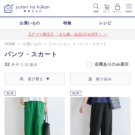
検索
カート
ログイン
MENU
お買いもの
特集
レシピ
【アプリ限定】「まな板」全品10％OFF！ ＞
HOME
>
お買いもの
>
ファッション
>
パンツ・スカート
パンツ・スカート
32
在庫ありのみ表示
件中
1-32
表示
並び替え
絞り込み