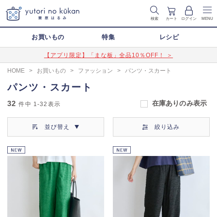
検索
カート
ログイン
MENU
お買いもの
特集
レシピ
【アプリ限定】「まな板」全品10％OFF！ ＞
HOME
>
お買いもの
>
ファッション
>
パンツ・スカート
パンツ・スカート
32
在庫ありのみ表示
件中
1-32
表示
並び替え
絞り込み