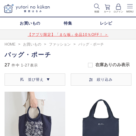
検索
カート
ログイン
MENU
お買いもの
特集
レシピ
【アプリ限定】「まな板」全品10％OFF！ ＞
HOME
>
お買いもの
>
ファッション
>
バッグ・ポーチ
バッグ・ポーチ
27
在庫ありのみ表示
件中
1-27
表示
並び替え
絞り込み