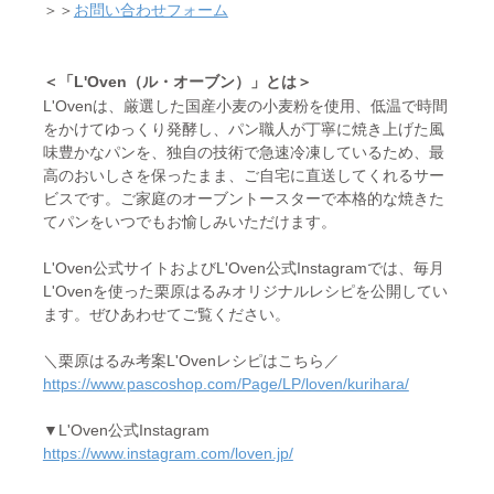
＞＞
お問い合わせフォーム
＜「L'Oven（ル・オーブン）」とは＞
L'Ovenは、厳選した国産小麦の小麦粉を使用、低温で時間
をかけてゆっくり発酵し、パン職人が丁寧に焼き上げた風
味豊かなパンを、独自の技術で急速冷凍しているため、最
高のおいしさを保ったまま、ご自宅に直送してくれるサー
ビスです。ご家庭のオーブントースターで本格的な焼きた
てパンをいつでもお愉しみいただけます。
L'Oven公式サイトおよびL'Oven公式Instagramでは、毎月
L'Ovenを使った栗原はるみオリジナルレシピを公開してい
ます。ぜひあわせてご覧ください。
＼栗原はるみ考案L'Ovenレシピはこちら／
https://www.pascoshop.com/Page/LP/loven/kurihara/
▼L'Oven公式Instagram
https://www.instagram.com/loven.jp/