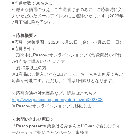
■当選者数：30名さま
※厳正な抽選のうえ、ご当選者さまのみに、ご応募時に入
力いただいたメールアドレスにご連絡いたします（2023年
7月下旬以降を予定）。
＜応募概要＞
■応募・対象期間：2023年6月16日（金）～7月23日（日）
■応募条件：
・期間中にPascoのオンラインショップで対象商品いずれ
か1点をご購入いただいた方
・満20歳以上の方
※1商品のご購入ごとを1口として、お一人さま何度でもご
応募が可能です。ただし、当選は1回限りとなります。
＼応募方法や対象商品など、詳細はこちら／
http://www.pascoshop.com/yutori_event202308
※Pascoのオンラインショップに移動します
＜お問い合わせ窓口＞
「Pasco presents 栗原はるみさんとL'Ovenで愉しむティ
ーパーティご招待キャンペーン」事務局