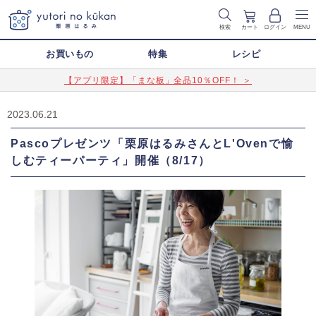
検索
カート
ログイン
MENU
お買いもの
特集
レシピ
【アプリ限定】「まな板」全品10％OFF！ ＞
2023.06.21
Pascoプレゼンツ「栗原はるみさんとL'Ovenで愉
しむティーパーティ」開催（8/17）