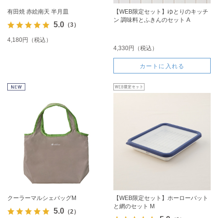
有田焼 赤絵南天 半月皿
【WEB限定セット】ゆとりのキッチ
ン 調味料とふきんのセット A
5.0
（3）
4,180円（税込）
4,330円（税込）
カートに入れる
クーラーマルシェバッグM
【WEB限定セット】ホーローバット
と網のセット M
5.0
（2）