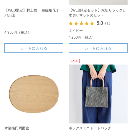
【WEB限定】村上雄一 白磁輪花オー
【WEB限定セット】水切りラックと
バル皿
水切りマットのセット
5.0
（1）
ネイビー
4,950円（税込）
4,950円（税込）
カートに入れる
カートに入れる
木製楕円両面盆
ボックスミニトートバッグ