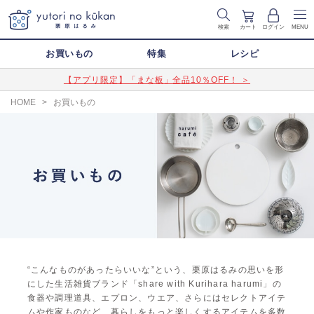
検索
カート
ログイン
MENU
お買いもの
特集
レシピ
【アプリ限定】「まな板」全品10％OFF！ ＞
HOME
>
お買いもの
“こんなものがあったらいいな”という、栗原はるみの思いを形
にした生活雑貨ブランド「share with Kurihara harumi」の
食器や調理道具、エプロン、ウエア、さらにはセレクトアイテ
ムや作家ものなど、暮らしをもっと楽しくするアイテムを多数