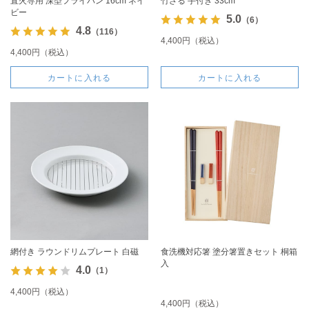
直火専用 深型フライパン 16cm ネイ
竹ざる 手付き 33cm
ビー
5.0
（6）
4.8
（116）
4,400円（税込）
4,400円（税込）
カートに入れる
カートに入れる
網付き ラウンドリムプレート 白磁
食洗機対応箸 塗分箸置きセット 桐箱
入
4.0
（1）
4,400円（税込）
4,400円（税込）