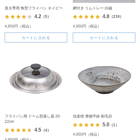
直火専用 角型フライパン ネイビー
網付き リムトレー 白磁
4.2
4.8
（5）
（219）
4,950円（税込）
4,950円（税込）
カートに入れる
カートに入れる
フライパン用 ドーム型蒸し器 20-
信楽焼 煮物平鉢 刷毛目
22cm
5.0
（1）
4.5
（4）
4,950円（税込）
4,950円（税込）