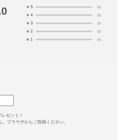
★
5
.0
(0)
★
4
(0)
★
3
(0)
★
2
(0)
★
1
(0)
プレゼント！
せん。ブラウザからご投稿ください。