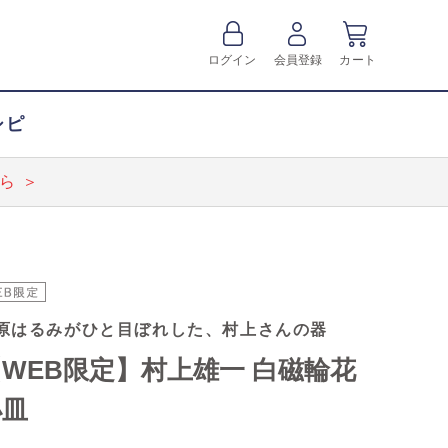
ログイン
会員登録
カート
シピ
ら ＞
原はるみがひと目ぼれした、村上さんの器
WEB限定】村上雄一 白磁輪花
小皿