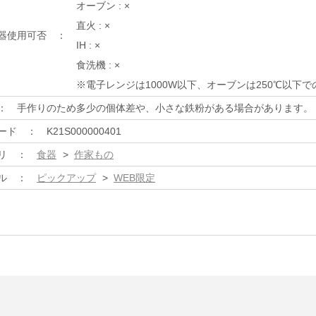
オーブン : ×
直火 : ×
器使用可否
IH : ×
食洗機 : ×
※電子レンジは1000W以下、オーブンは250℃以下
手作りのため多少の個体差や、小さな鉄粉がある場合があります。
ード
K21S000000401
リ
食器
>
作家もの
ル
ピックアップ
>
WEB限定