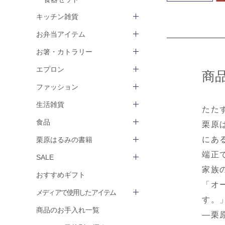
キッチン雑貨
お弁当アイテム
お箸・カトラリー
エプロン
商
ファッション
生活雑貨
たた
食品
栗原
にあ
栗原はるみの書籍
端正
SALE
家族
おすすめギフト
「オ
メディアで使用したアイテム
す。
商品のお手入れ一覧
―栗原