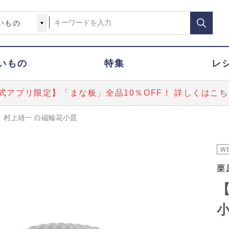
いもの
特集
レ
式アプリ限定】「まな板」全品10％OFF！ 詳しくはこち
】村上雄一 白磁輪花小皿
栗
【