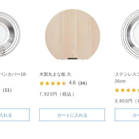
ンカバー18-
木製丸まな板 大
ステンレスフ
26cm
4.6
（34）
5
（11）
7,920円（税込）
）
3,850円
入れる
カートに入れる
カ