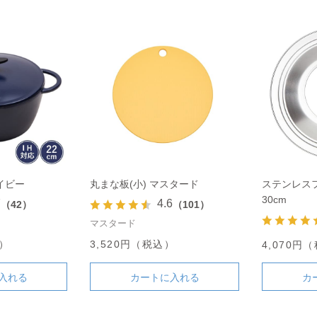
ネイビー
丸まな板(小) マスタード
ステンレスフ
30cm
7
4.6
（42）
（101）
マスタード
込）
3,520円（税込）
4,070円
入れる
カートに入れる
カ