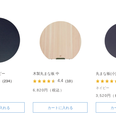
ビー
木製丸まな板 中
丸まな板(小
6
4.4
（234）
（10）
ネイビー
6,820円（税込）
）
3,520円
入れる
カートに入れる
カ