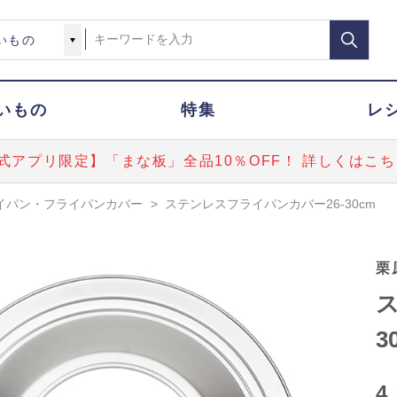
いもの
特集
レ
式アプリ限定】「まな板」全品10％OFF！ 詳しくはこち
イパン・フライパンカバー
>
ステンレスフライパンカバー26-30cm
栗
3
4