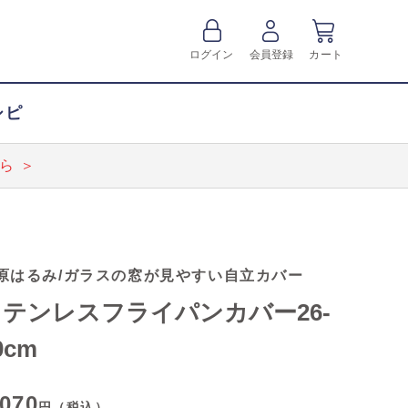
ログイン
会員登録
カート
シピ
ら ＞
原はるみ/ガラスの窓が見やすい自立カバー
ステンレスフライパンカバー26-
0cm
,070
円（税込）