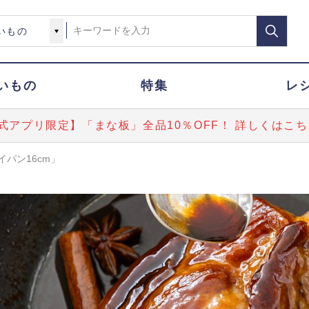
いもの
特集
レ
式アプリ限定】「まな板」全品10％OFF！ 詳しくはこち
パン16cm」