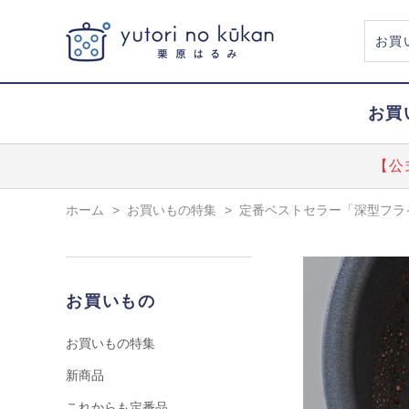
お買
【公
ホーム
>
お買いもの特集
>
定番ベストセラー「深型フライ
お買いもの
お買いもの特集
新商品
これからも定番品