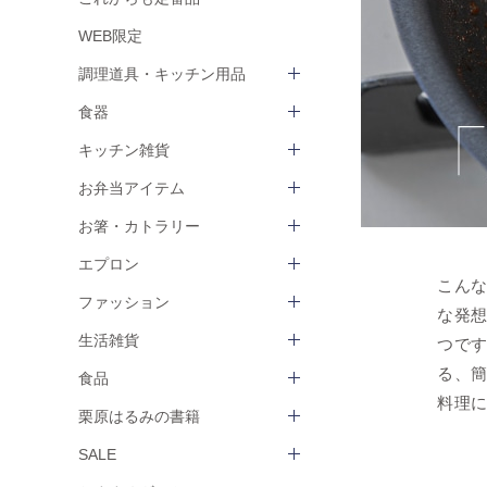
WEB限定
調理道具・キッチン用品
食器
キッチン雑貨
お弁当アイテム
お箸・カトラリー
エプロン
こん
ファッション
な発
生活雑貨
つです
る、
食品
料理
栗原はるみの書籍
SALE