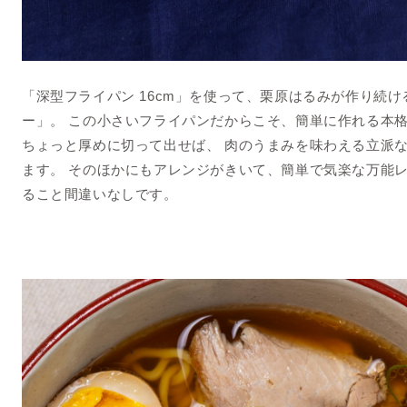
「深型フライパン 16cm」を使って、栗原はるみが作り続
ー」。 この小さいフライパンだからこそ、簡単に作れる本
ちょっと厚めに切って出せば、 肉のうまみを味わえる立派
ます。 そのほかにもアレンジがきいて、簡単で気楽な万能
ること間違いなしです。