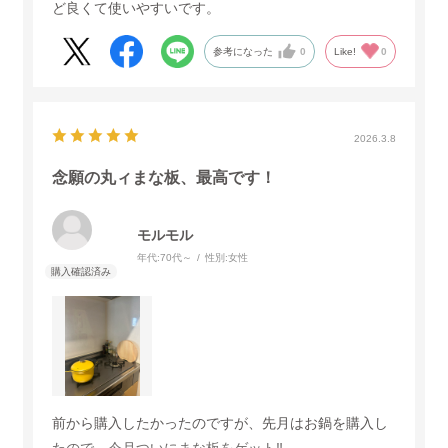
ど良くて使いやすいです。
参考になった
0
Like!
0
2026.3.8
念願の丸ィまな板、最高です！
モルモル
年代:
70代～
性別:
女性
前から購入したかったのですが、先月はお鍋を購入し