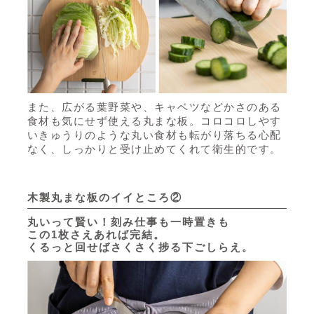
また、広がる葉野菜や、キャベツなどかさのある
食材も気にせず使える丸まな板。コロコロしやす
いきゅうりのような丸い食材も転がり落ちる心配
なく、しっかりと受け止めてくれて衛生的です。
木製丸まな板のイイところ②
丸いって賢い！刻み仕事も一時置きも
この1枚さえあれば完結。
くるっと回せばさくさく捗る下ごしらえ。