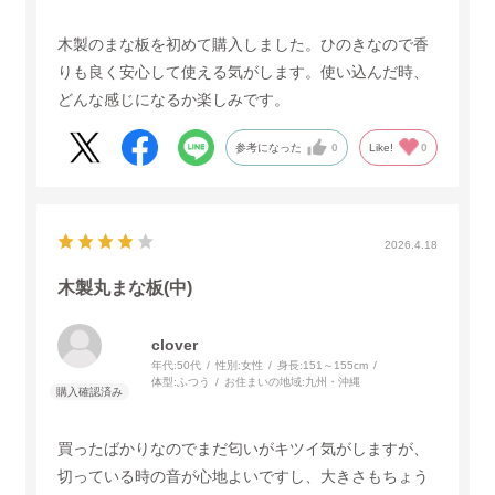
木製のまな板を初めて購入しました。ひのきなので香
りも良く安心して使える気がします。使い込んだ時、
どんな感じになるか楽しみです。
参考になった
0
Like!
0
2026.4.18
木製丸まな板(中)
clover
年代:
50代
性別:
女性
身長:
151～155cm
体型:
ふつう
お住まいの地域:
九州・沖縄
買ったばかりなのでまだ匂いがキツイ気がしますが、
切っている時の音が心地よいですし、大きさもちょう