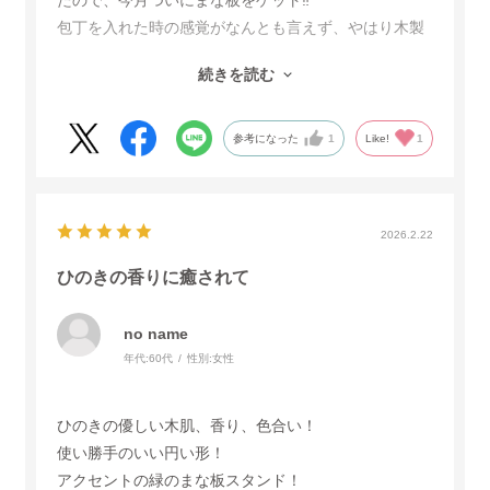
たので、今月ついにまな板をゲット‼️
包丁を入れた時の感覚がなんとも言えず、やはり木製
ならではの心地よさ。プラとは断然違いました！大き
続きを読む
な野菜をザクザク切る時も安心。
丸い形もテンション上がります。
立てて収納できるのも、購入の決め手でした。
参考になった
1
Like!
1
2026.2.22
ひのきの香りに癒されて
no name
年代:
60代
性別:
女性
ひのきの優しい木肌、香り、色合い！
使い勝手のいい円い形！
アクセントの緑のまな板スタンド！