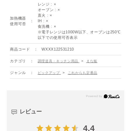
レンジ : ×
オーブン : ×
直火 : ×
加熱機器
IH : ×
使用可否
食洗機 : ×
※電子レンジは1000W以下、オーブンは250℃
以下での使用可否表示
商品コード
WXXX122531210
カテゴリ
調理道具・キッチン用品
>
まな板
ジャンル
ピックアップ
>
これからも定番品
レビュー
4.4