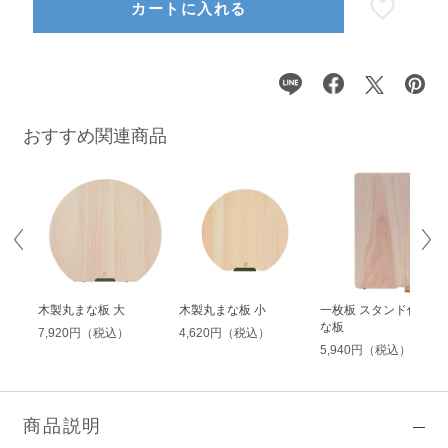
カートに入れる
おすすめ関連商品
きま
木製丸まな板 大
木製丸まな板 小
一枚板 スタンド付きま
な板
7,920円（税込）
4,620円（税込）
5,940円（税込）
商品説明