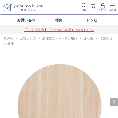
検索
カート
ログイン
MENU
お買いもの
特集
レシピ
【アプリ限定】「まな板」全品10％OFF！ ＞
HOME
>
お買いもの
>
調理道具・キッチン用品
>
まな板
>
木製丸ま
な板 中
Next