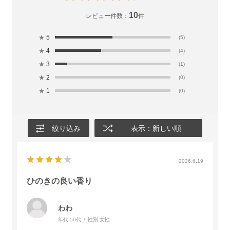
10
レビュー件数：
件
★
5
(5)
★
4
(4)
★
3
(1)
★
2
(0)
★
1
(0)
絞り込み
表示：新しい順
2026.6.19
ひのきの良い香り
わわ
年代:
50代
性別:
女性