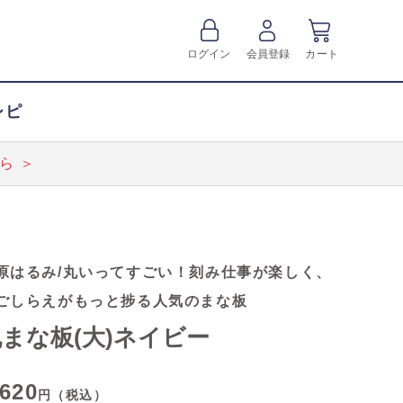
ログイン
会員登録
カート
シピ
ら ＞
原はるみ/丸いってすごい！刻み仕事が楽しく、
ごしらえがもっと捗る人気のまな板
まな板(大)ネイビー
,620
円（税込）