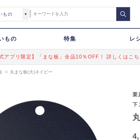
いもの
特集
レ
式アプリ限定】「まな板」全品10％OFF！ 詳しくはこち
板
>
丸まな板(大)ネイビー
栗
下
丸
4