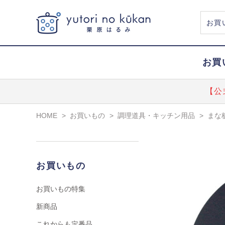
お買
【公
HOME
>
お買いもの
>
調理道具・キッチン用品
>
まな
お買いもの
お買いもの特集
新商品
これからも定番品