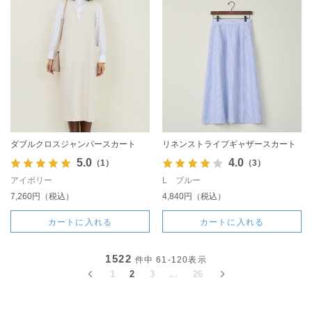
ダブルクロスジャンパースカート
リネンストライプギャザースカート
5.0
4.0
（1）
（3）
アイボリー
L ブルー
7,260円（税込）
4,840円（税込）
カートに入れる
カートに入れる
1522
件中
61-120
表示
1
2
3
...
26