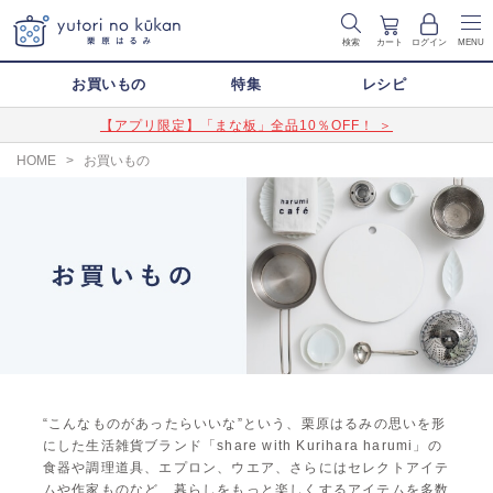
検索
カート
ログイン
MENU
お買いもの
特集
レシピ
【アプリ限定】「まな板」全品10％OFF！ ＞
HOME
>
お買いもの
“こんなものがあったらいいな”という、栗原はるみの思いを形
にした生活雑貨ブランド「share with Kurihara harumi」の
食器や調理道具、エプロン、ウエア、さらにはセレクトアイテ
ムや作家ものなど、暮らしをもっと楽しくするアイテムを多数