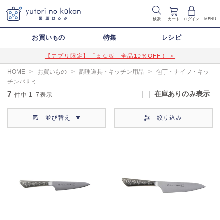
検索
カート
ログイン
MENU
お買いもの
特集
レシピ
【アプリ限定】「まな板」全品10％OFF！ ＞
HOME
>
お買いもの
>
調理道具・キッチン用品
>
包丁・ナイフ・キッ
チンバサミ
7
在庫ありのみ表示
件中
1-7
表示
並び替え
絞り込み