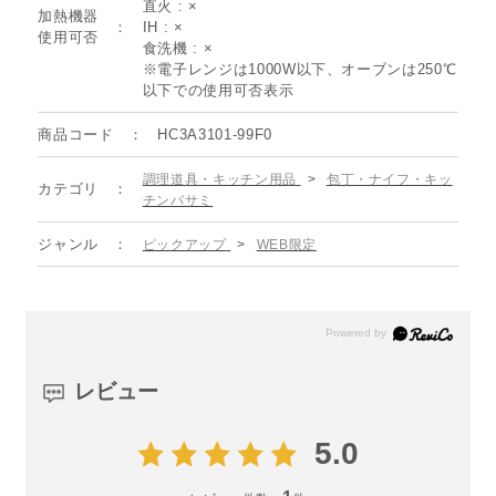
直火 : ×
加熱機器
IH : ×
使用可否
食洗機 : ×
※電子レンジは1000W以下、オーブンは250℃
以下での使用可否表示
商品コード
HC3A3101-99F0
調理道具・キッチン用品
>
包丁・ナイフ・キッ
カテゴリ
チンバサミ
ジャンル
ピックアップ
>
WEB限定
レビュー
5.0