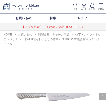
検索
カート
ログイン
MENU
お買いもの
特集
レシピ
【アプリ限定】「まな板」全品10％OFF！ ＞
HOME
>
お買いもの
>
調理道具・キッチン用品
>
包丁・ナイフ・キッ
チンバサミ
>
【WEB限定】ゆとりの空間×TOJIRO PRO複合材キッチンナ
イフ S
Next