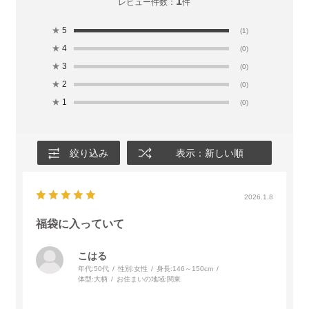
1
レビュー件数：
件
★
5
(1)
★
4
(0)
★
3
(0)
★
2
(0)
★
1
(0)
絞り込み
表示：新しい順
2026.1.8
福袋に入っていて
こはる
年代:
50代
性別:
女性
身長:
146～150cm
体型:
大柄
お住まいの地域:
関東