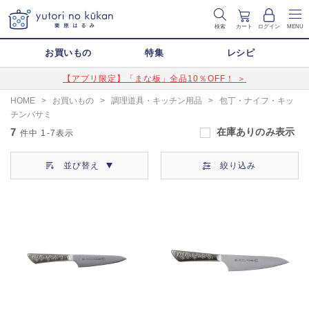
検索
カート
ログイン
MENU
お買いもの
特集
レシピ
【アプリ限定】「まな板」全品10％OFF！ ＞
HOME
>
お買いもの
>
調理道具・キッチン用品
>
包丁・ナイフ・キッ
チンバサミ
7
在庫ありのみ表示
件中
1-7
表示
並び替え
絞り込み