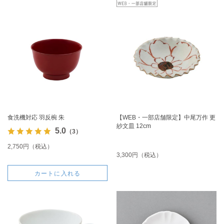
食洗機対応 羽反椀 朱
【WEB・一部店舗限定】中尾万作 更
紗文皿 12cm
5.0
（3）
2,750円（税込）
3,300円（税込）
カートに入れる