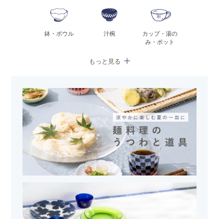
鉢・ボウル
汁椀
カップ・湯の
み・ポット