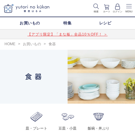
検索
カート
ログイン
MENU
お買いもの
特集
レシピ
【アプリ限定】「まな板」全品10％OFF！ ＞
HOME
>
お買いもの
>
食器
皿・プレート
豆皿・小皿
飯碗・丼ぶり