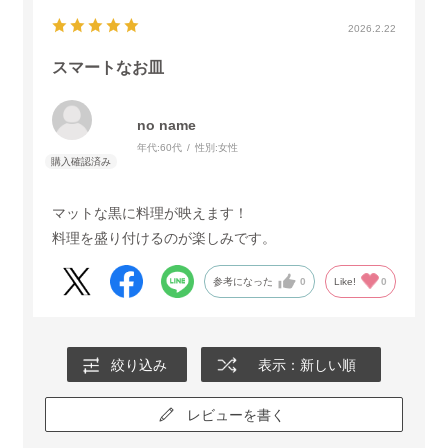
2026.2.22
スマートなお皿
no name
年代:
60代
性別:
女性
マットな黒に料理が映えます！
料理を盛り付けるのが楽しみです。
参考になった
0
Like!
0
絞り込み
表示：新しい順
レビューを書く