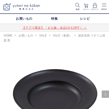
検索
カート
ログイン
MENU
お買いもの
特集
レシピ
【アプリ限定】「まな板」全品10％OFF！ ＞
HOME
>
お買いもの
>
SALE
>
SALE（食器）
>
波佐見焼 うすリム深
皿 黒
Next