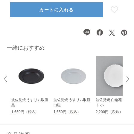
カートに入れる
一緒におすすめ
 小
波佐見焼 うすリム取皿
波佐見焼 うすリム取皿
波佐見焼 白輪花プレー
黒
白磁
ト 小
1,650円（税込）
1,650円（税込）
2,200円（税込）