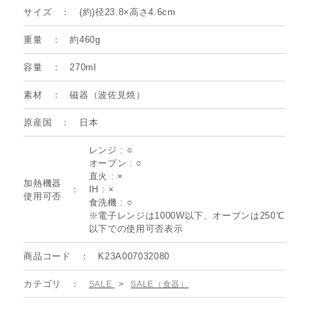
サイズ
(約)径23.8×高さ4.6cm
重量
約460g
容量
270ml
素材
磁器（波佐見焼）
原産国
日本
レンジ : ○
オーブン : ○
直火 : ×
加熱機器
IH : ×
使用可否
食洗機 : ○
※電子レンジは1000W以下、オーブンは250℃
以下での使用可否表示
商品コード
K23A007032080
カテゴリ
SALE
>
SALE（食器）