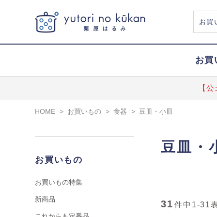
お買
【公
HOME
>
お買いもの
>
食器
>
豆皿・小皿
豆皿・
お買いもの
お買いもの特集
新商品
31
件中
1-31
これからも定番品