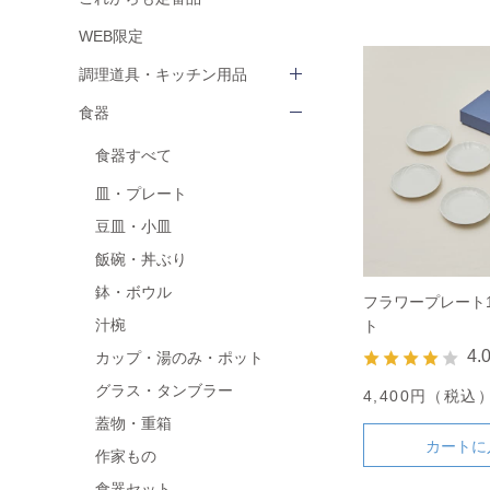
WEB限定
調理道具・キッチン用品
食器
食器すべて
皿・プレート
豆皿・小皿
飯碗・丼ぶり
鉢・ボウル
フラワープレート1
汁椀
ト
4.
カップ・湯のみ・ポット
グラス・タンブラー
4,400円（税込
蓋物・重箱
カートに
作家もの
食器セット