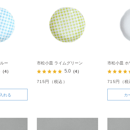
ブルー
市松小皿 ライムグリーン
市松小皿 ホ
8
5.0
（4）
（4）
715円（税込）
715円（
入れる
カ