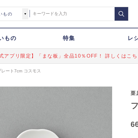
いもの
特集
レ
式アプリ限定】「まな板」全品10％OFF！ 詳しくはこち
レート7cm コスモス
栗
フ
6