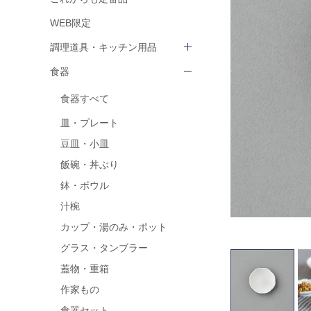
WEB限定
調理道具・キッチン用品
食器
食器すべて
皿・プレート
豆皿・小皿
飯碗・丼ぶり
鉢・ボウル
汁椀
カップ・湯のみ・ポット
グラス・タンブラー
蓋物・重箱
作家もの
食器セット