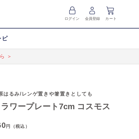
ログイン
会員登録
カート
シピ
ら ＞
原はるみ/レンゲ置きや箸置きとしても
ラワープレート7cm コスモス
60
円（税込）