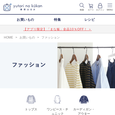
検索
カート
ログイン
MENU
お買いもの
特集
レシピ
【アプリ限定】「まな板」全品10％OFF！ ＞
HOME
>
お買いもの
>
ファッション
トップス
ワンピース・チ
カーディガン・
ュニック
アウター