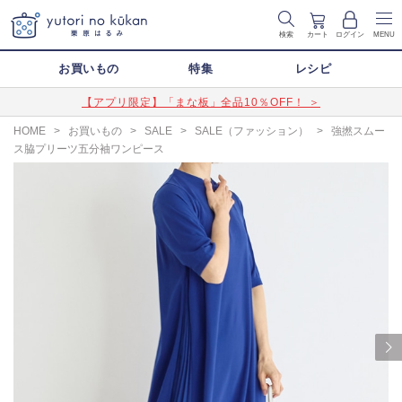
検索
カート
ログイン
MENU
お買いもの
特集
レシピ
【アプリ限定】「まな板」全品10％OFF！ ＞
HOME
>
お買いもの
>
SALE
>
SALE（ファッション）
>
強撚スムー
ス脇プリーツ五分袖ワンピース
Next