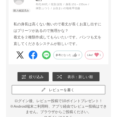
年代:
60代
性別:
女性
身長:
151～155cm
体型:
ふつう
お住まいの地域:
甲信越
私の身長は高くない無いので着丈が長くお直し出すに
はプリーツがあるので無理かな？
着丈を２種類作成してもらいたいです。パンツも丈を
直してくださるシステムが欲しいです。
参考になった
2
Like!
1
絞り込み
表示：新しい順
レビューを書く
ログイン後、レビュー投稿で10ポイントプレゼント！
※Android端末ご利用時、アプリ経由でレビュー投稿はでき
ません。ブラウザからご投稿ください。