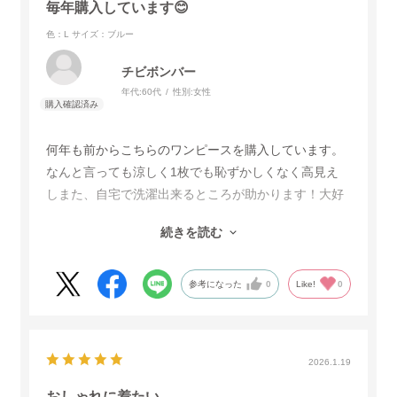
毎年購入しています😊
色：L
サイズ：ブルー
チビボンバー
年代:
60代
性別:
女性
何年も前からこちらのワンピースを購入しています。
なんと言っても涼しく1枚でも恥ずかしくなく高見え
しまた、自宅で洗濯出来るところが助かります！大好
きなロイヤルブルーは２枚目です。サイドのプリーツ
続きを読む
が広がってきてきたので買い替え出来て大変嬉しいで
す。
この様なワンピースをもっと販売して欲しいです。
参考になった
0
Like!
0
2026.1.19
おしゃれに着たい