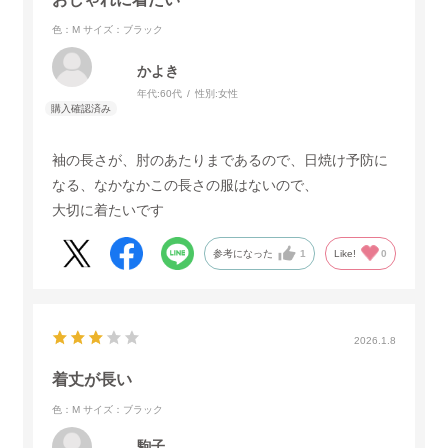
色：M
サイズ：ブラック
かよき
年代:
60代
性別:
女性
袖の長さが、肘のあたりまであるので、日焼け予防に
なる、なかなかこの長さの服はないので、
大切に着たいです
参考になった
1
Like!
0
2026.1.8
着丈が長い
色：M
サイズ：ブラック
駒子