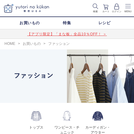
検索
カート
ログイン
MENU
お買いもの
特集
レシピ
【アプリ限定】「まな板」全品10％OFF！ ＞
HOME
>
お買いもの
>
ファッション
トップス
ワンピース・チ
カーディガン・
ュニック
アウター