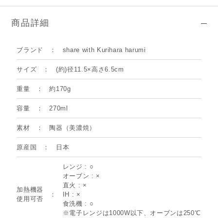
商品詳細
ブランド
share with Kurihara harumi
サイズ
(約)径11.5×高さ6.5cm
重量
約170g
容量
270ml
素材
陶器（美濃焼）
原産国
日本
レンジ : ○
オーブン : ×
直火 : ×
加熱機器
IH : ×
使用可否
食洗機 : ○
※電子レンジは1000W以下、オーブンは250℃