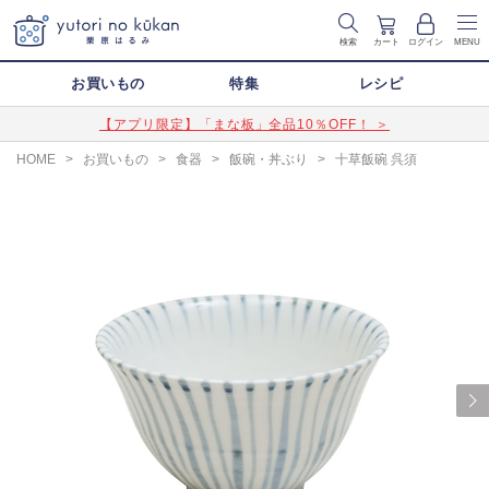
検索
カート
ログイン
MENU
お買いもの
特集
レシピ
【アプリ限定】「まな板」全品10％OFF！ ＞
HOME
>
お買いもの
>
食器
>
飯碗・丼ぶり
>
十草飯碗 呉須
Next