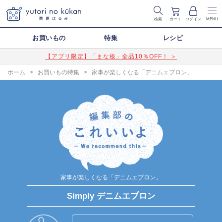
検索
カート
ログイン
MENU
お買いもの
特集
レシピ
【アプリ限定】「まな板」全品10％OFF！ ＞
ホーム
>
お買いもの特集
>
家事が楽しくなる「デニムエプロン」
家事が楽しくなる「デニムエプロン」
Simply デニムエプロン