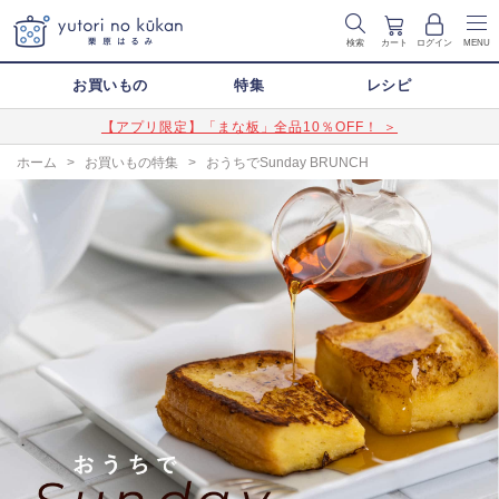
検索
カート
ログイン
MENU
お買いもの
特集
レシピ
【アプリ限定】「まな板」全品10％OFF！ ＞
ホーム
>
お買いもの特集
>
おうちでSunday BRUNCH