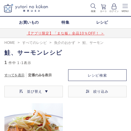
検索
カート
ログイン
MENU
お買いもの
特集
レシピ
【アプリ限定】「まな板」全品10％OFF！ ＞
HOME
>
すべてのレシピ
>
魚介のおかず
>
鮭、サーモン
鮭、サーモンレシピ
1
件中
1-1
表示
すべてを表示
定番のみを表示
レシピ検索
並び替え
絞り込み