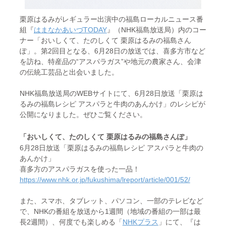
栗原はるみがレギュラー出演中の福島ローカルニュース番
組『
はまなかあいづTODAY
』（NHK福島放送局）内のコー
ナー「おいしくて、たのしくて 栗原はるみの福島さん
ぽ」。第2回目となる、6月28日の放送では、喜多方市など
を訪ね、特産品の“アスパラガス”や地元の農家さん、会津
の伝統工芸品と出会いました。
NHK福島放送局のWEBサイトにて、6月28日放送「栗原は
るみの福島レシピ アスパラと牛肉のあんかけ」のレシピが
公開になりました。ぜひご覧ください。
「おいしくて、たのしくて 栗原はるみの福島さんぽ」
6月28日放送「栗原はるみの福島レシピ アスパラと牛肉の
あんかけ」
喜多方のアスパラガスを使った一品！
https://www.nhk.or.jp/fukushima/lreport/article/001/52/
また、スマホ、タブレット、パソコン、一部のテレビなど
で、NHKの番組を放送から1週間（地域の番組の一部は最
長2週間）、何度でも楽しめる「
NHKプラス
」にて、『は