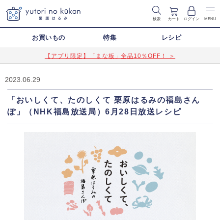
検索
カート
ログイン
MENU
お買いもの
特集
レシピ
【アプリ限定】「まな板」全品10％OFF！ ＞
2023.06.29
「おいしくて、たのしくて 栗原はるみの福島さん
ぽ」（NHK福島放送局）6月28日放送レシピ