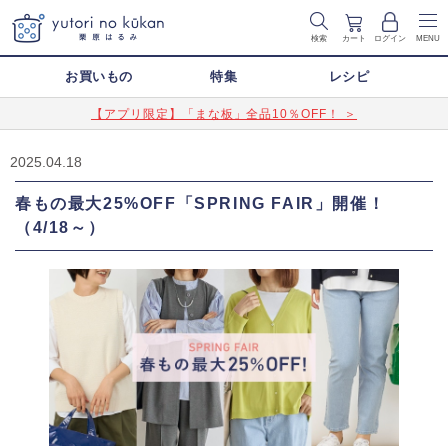
検索
カート
ログイン
MENU
お買いもの
特集
レシピ
【アプリ限定】「まな板」全品10％OFF！ ＞
2025.04.18
春もの最大25%OFF「SPRING FAIR」開催！
（4/18～）