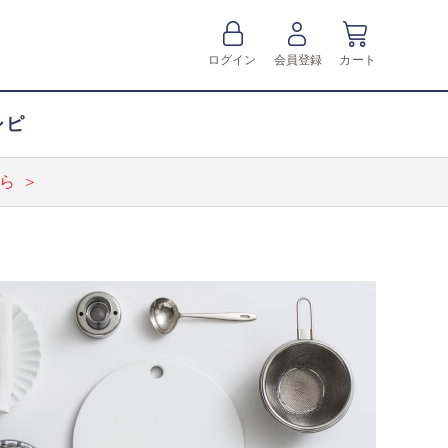
ログイン
会員登録
カート
シピ
ら ＞