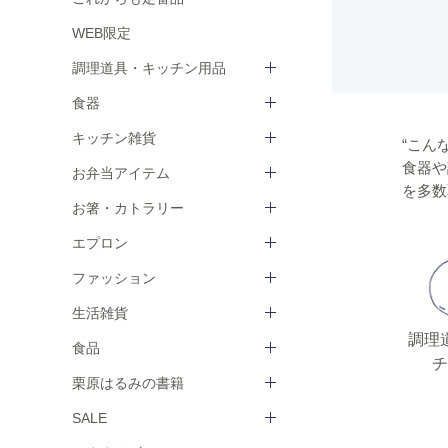
WEB限定
調理道具・キッチン用品
食器
キッチン雑貨
“こん
食器や
お弁当アイテム
を多数
お箸・カトラリー
エプロン
ファッション
生活雑貨
調理
食品
チ
栗原はるみの書籍
SALE