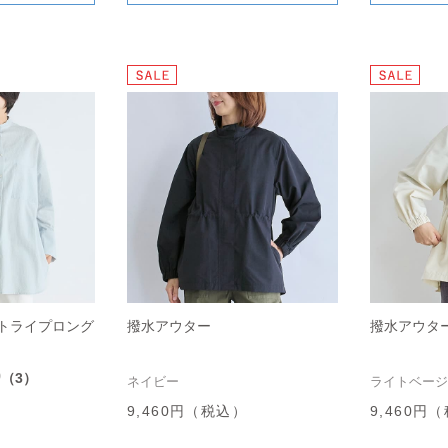
トライプロング
撥水アウター
撥水アウタ
0
（3）
ネイビー
ライトベージ
9,460円（税込）
9,460円
）