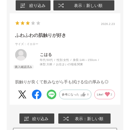
絞り込み
表示：新しい順
2026.2.23
ふわふわの肌触りが好き
サイズ：イエロー
こはる
年代:
50代
性別:
女性
身長:
146～150cm
体型:
大柄
お住まいの地域:
関東
肌触りが良くて飲みながら手も拭ける位の厚みも◎
参考になった
0
Like!
2
絞り込み
表示：新しい順