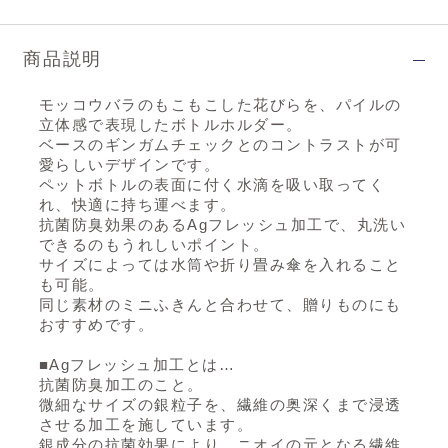
商品説明
モッコウバラのもこもこした花びらを、パイルの
立体感で表現したボトルホルダー。
ベースのギンガムチェックとのコントラストが可
愛らしいデザインです。
ペットボトルの表面に付く水滴を吸い取ってく
れ、快適に持ち運べます。
抗菌防臭効果のあるAgフレッシュ加工で、丸洗い
できるのもうれしいポイント。
サイズによっては水筒や折り畳み傘を入れること
も可能。
同じ素材のミニふきんと合わせて、贈りものにも
おすすめです。
■Agフレッシュ加工とは…
抗菌防臭加工のこと。
微細なサイズの銀粒子を、繊維の奥深くまで浸透
させる加工を施しています。
銀成分の抗菌効果により、ニオイの元となる繊維