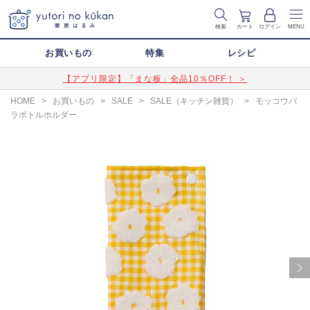
検索
カート
ログイン
MENU
お買いもの
特集
レシピ
【アプリ限定】「まな板」全品10％OFF！ ＞
HOME
>
お買いもの
>
SALE
>
SALE（キッチン雑貨）
>
モッコウバ
ラボトルホルダー
Next