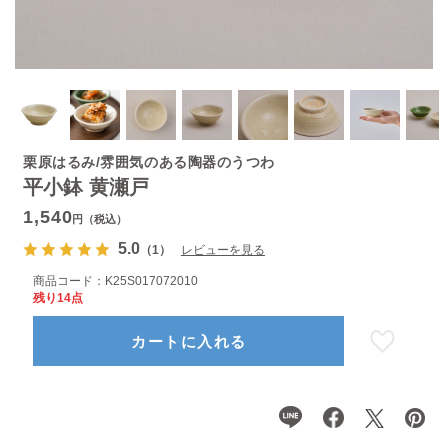
栗原はるみ/雰囲気のある陶器のうつわ
平小鉢 黄瀬戸
1,540
円（税込）
5.0
（1）
レビューを見る
商品コード：
K25S017072010
残り14点
カートに入れる