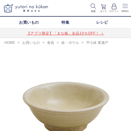
検索
カート
ログイン
MENU
お買いもの
特集
レシピ
【アプリ限定】「まな板」全品10％OFF！ ＞
HOME
>
お買いもの
>
食器
>
鉢・ボウル
>
平小鉢 黄瀬戸