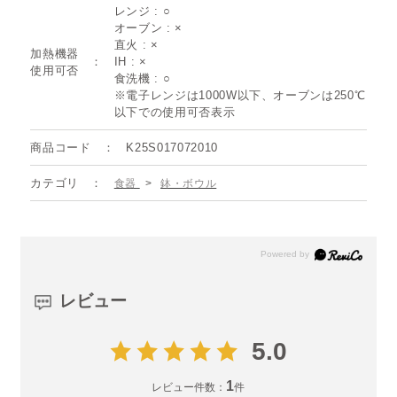
レンジ : ○
オーブン : ×
直火 : ×
加熱機器
IH : ×
使用可否
食洗機 : ○
※電子レンジは1000W以下、オーブンは250℃
以下での使用可否表示
商品コード
K25S017072010
カテゴリ
食器
>
鉢・ボウル
レビュー
5.0
1
レビュー件数：
件