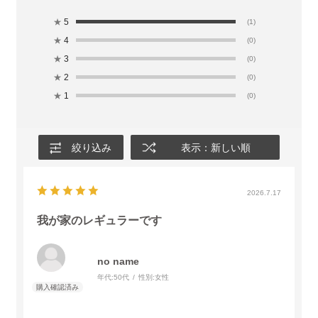
★
5
(1)
★
4
(0)
★
3
(0)
★
2
(0)
★
1
(0)
絞り込み
表示：新しい順
2026.7.17
我が家のレギュラーです
no name
年代:
50代
性別:
女性