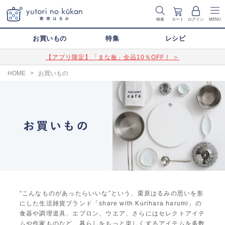
検索
カート
ログイン
MENU
お買いもの
特集
レシピ
【アプリ限定】「まな板」全品10％OFF！ ＞
HOME
>
お買いもの
“こんなものがあったらいいな”という、栗原はるみの思いを形
にした生活雑貨ブランド「share with Kurihara harumi」の
食器や調理道具、エプロン、ウエア、さらにはセレクトアイテ
ムや作家ものなど、暮らしをもっと楽しくするアイテムを多数