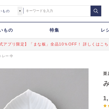
いもの
特集
レ
式アプリ限定】「まな板」全品10％OFF！ 詳しくはこち
トレー 中
栗
み
1