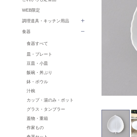
WEB限定
調理道具・キッチン用品
食器
食器すべて
皿・プレート
豆皿・小皿
飯碗・丼ぶり
鉢・ボウル
汁椀
カップ・湯のみ・ポット
グラス・タンブラー
蓋物・重箱
作家もの
食器セット