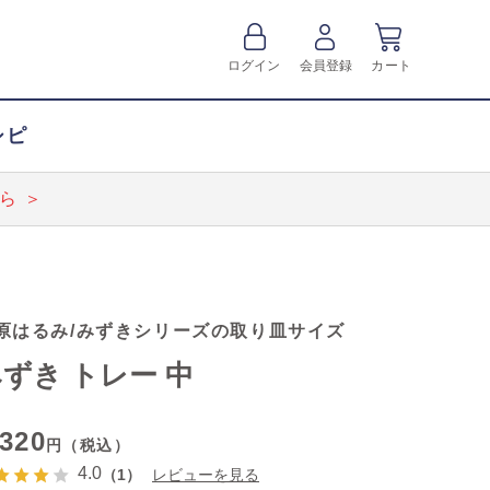
ログイン
会員登録
カート
シピ
ら ＞
原はるみ/みずきシリーズの取り皿サイズ
ずき トレー 中
,320
円（税込）
4.0
（1）
レビューを見る