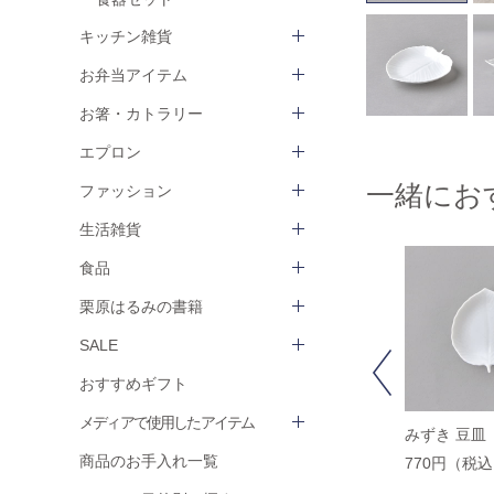
キッチン雑貨
お弁当アイテム
お箸・カトラリー
エプロン
一緒にお
ファッション
生活雑貨
食品
栗原はるみの書籍
SALE
Previous
おすすめギフト
メディアで使用したアイテム
【WEB限定セット】み
【WEB限定セット】み
みずき 豆皿
ずきプレート3枚セット
ずき 豆皿 2枚組
商品のお手入れ一覧
770円（税
3,850円（税込）
1,540円（税込）