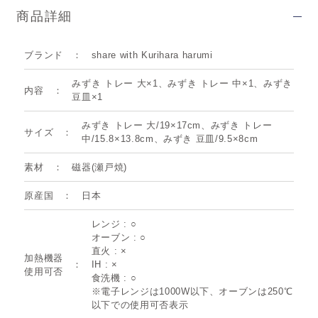
商品詳細
ブランド
share with Kurihara harumi
みずき トレー 大×1、みずき トレー 中×1、みずき
内容
豆皿×1
みずき トレー 大/19×17cm、みずき トレー
サイズ
中/15.8×13.8cm、みずき 豆皿/9.5×8cm
素材
磁器(瀬戸焼)
原産国
日本
レンジ : ○
オーブン : ○
直火 : ×
加熱機器
IH : ×
使用可否
食洗機 : ○
※電子レンジは1000W以下、オーブンは250℃
以下での使用可否表示