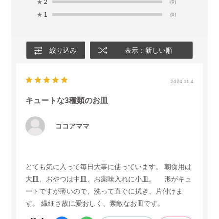
★
2
(0)
★
1
(0)
絞り込み
表示：新しい順
2024.11.4
キュートな3種類のお皿
ココアママ
とても気に入って毎日大事に使っています。 朝食用は
大皿、おやつは中皿、お薬味入れに小皿。 形がキュ
ートですが薄いので、洗って直ぐに拭き、片付けま
す。 繊細さ故に愛おしく、素敵なお皿です。