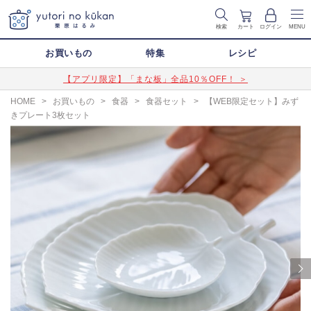
検索
カート
ログイン
MENU
お買いもの
特集
レシピ
【アプリ限定】「まな板」全品10％OFF！ ＞
HOME
>
お買いもの
>
食器
>
食器セット
>
【WEB限定セット】みず
きプレート3枚セット
Next