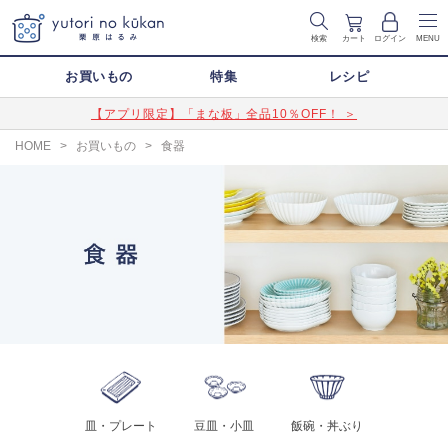
検索
カート
ログイン
MENU
お買いもの
特集
レシピ
【アプリ限定】「まな板」全品10％OFF！ ＞
HOME
>
お買いもの
>
食器
皿・プレート
豆皿・小皿
飯碗・丼ぶり