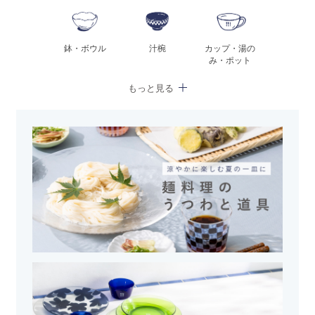
鉢・ボウル
汁椀
カップ・湯の
み・ポット