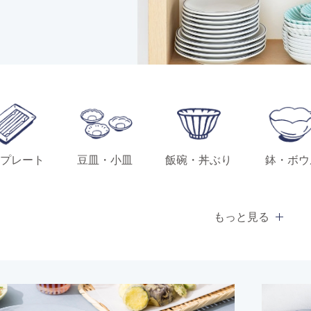
プレート
豆皿・小皿
飯碗・丼ぶり
鉢・ボウ