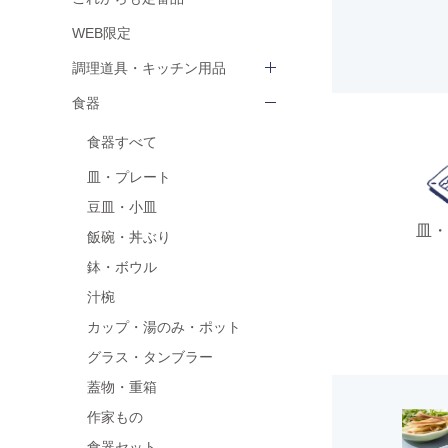
WEB限定
調理道具・キッチン用品
食器
食器すべて
皿・プレート
豆皿・小皿
皿・
飯碗・丼ぶり
鉢・ボウル
汁椀
カップ・湯のみ・ポット
グラス・タンブラー
蓋物・重箱
作家もの
食器セット