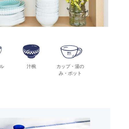
ル
汁椀
カップ・湯の
み・ポット