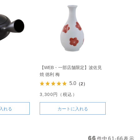
【WEB・一部店舗限定】波佐見
焼 徳利 梅
5.0
（2）
）
3,300円（税込）
入れる
カートに入れる
66
件中
61-66
表示