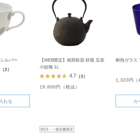
 シルバー
【WEB限定】南部鉄器 鉄瓶 瓜形
耐熱ガラス 
小紋梅 1L
0
（2）
4.7
（3）
）
1,320円
19,800円（税込）
入れる
カ