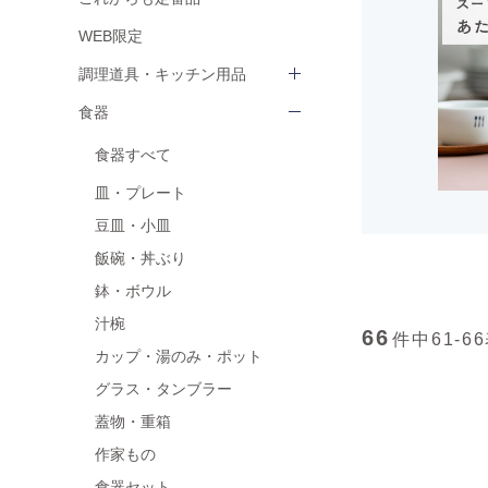
WEB限定
調理道具・キッチン用品
食器
食器すべて
皿・プレート
豆皿・小皿
飯碗・丼ぶり
鉢・ボウル
汁椀
66
件中
61-66
カップ・湯のみ・ポット
グラス・タンブラー
蓋物・重箱
作家もの
食器セット