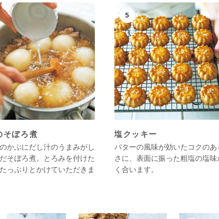
のそぼろ煮
塩クッキー
のかぶにだし汁のうまみがし
バターの風味が効いたコクのあ
だそぼろ煮。とろみを付けた
さに、表面に振った粗塩の塩味
たっぷりとかけていただきま
く合います。