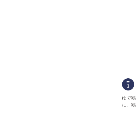
ゆで鶏
に。鶏