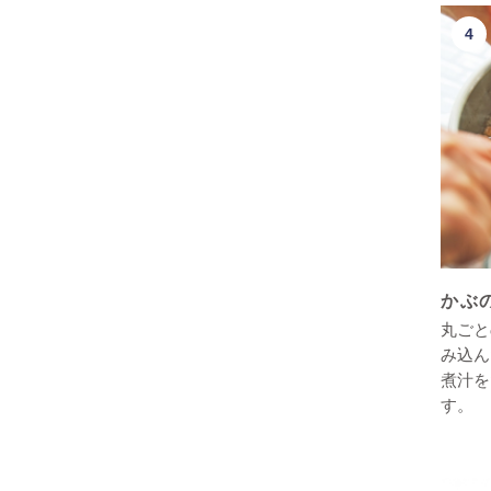
かぶ
丸ごと
み込ん
煮汁を
す。