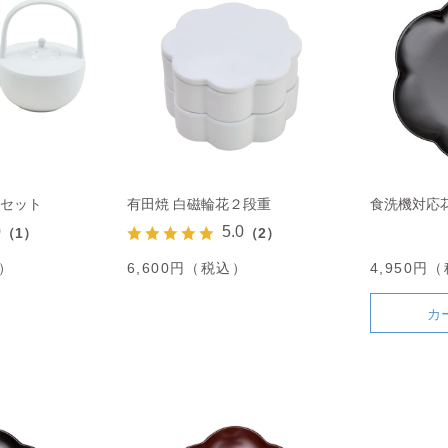
器セット
有田焼 白磁輪花２段重
食洗機対応花
0
5.0
（1）
（2）
込）
6,600円（税込）
4,950円
カ