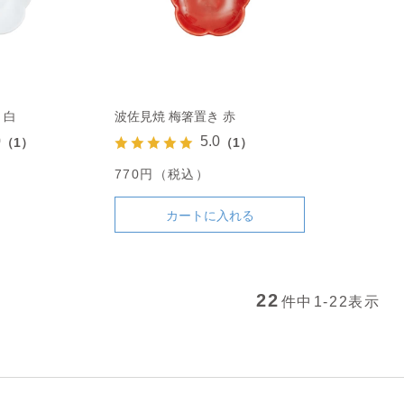
 白
波佐見焼 梅箸置き 赤
0
5.0
（1）
（1）
770円（税込）
カートに入れる
22
件中
1-22
表示