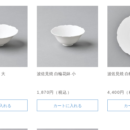
 大
波佐見焼 白輪花鉢 小
波佐見焼 白
）
1,870円（税込）
4,400円
入れる
カートに入れる
カ