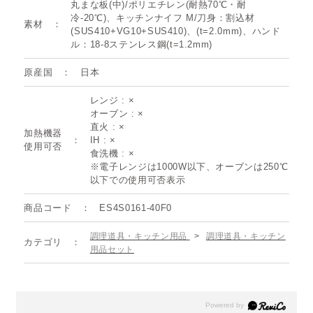
丸まな板(中)/ポリエチレン(耐熱70℃・耐
冷-20℃)、キッチンナイフ M/刀身：割込材
素材
(SUS410+VG10+SUS410)、(t=2.0mm)、ハンド
ル：18-8ステンレス鋼(t=1.2mm)
原産国
日本
レンジ : ×
オーブン : ×
直火 : ×
加熱機器
IH : ×
使用可否
食洗機 : ×
※電子レンジは1000W以下、オーブンは250℃
以下での使用可否表示
商品コード
ES4S0161-40F0
調理道具・キッチン用品
>
調理道具・キッチン
カテゴリ
用品セット