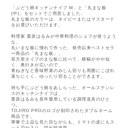
「ぶどう柄キッチンナイフ M」と「丸まな板
(中)」をセットでご用意しました。
丸まな板のカラーは、ネイビーまたはマスタード
をお選びいただけます。
料理家 栗原はるみが中華料理のシェフが使うよう
な、
丸いまな板に憧れて作った、発売以来ベストセラ
ー商品の「丸まな板」。
長方形タイプのまな板に比べて、横幅がやや短
く、奥行きが広いので、
青ねぎなど香味野菜のみじん切りも周囲にこぼれ
落ちにくく、ゆったり切ることができます。
持ち手にぶどう柄をあしらった、オールステンレ
スのキッチンナイフは、
栗原はるみも長年愛用している調理道具のひと
つ。
TOJIRO PROのロゴが刻印されたダブルネーム
商品です。
華奢で上品な見た目ながらも、トマトの皮にもス
ッと刃が入り、切れ味抜群。