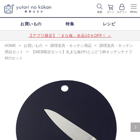
検索
カート
ログイン
MENU
お買いもの
特集
レシピ
【アプリ限定】「まな板」全品10％OFF！ ＞
HOME
>
お買いもの
>
調理道具・キッチン用品
>
調理道具・キッチン
用品セット
>
【WEB限定セット】丸まな板(中)とぶどう柄キッチンナイフ
Mのセット
Next